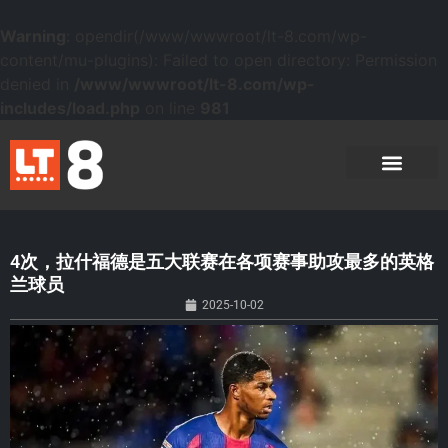
Warning
: opendir(/www/wwwroot/lt-8.com/wp-
content/mu-plugins): Failed to open directory: Permission
denied in
/www/wwwroot/lt-8.com/wp-
includes/load.php
on line
981
4次，拉什福德是五大联赛在各项赛事助攻最多的英格
兰球员
2025-10-02