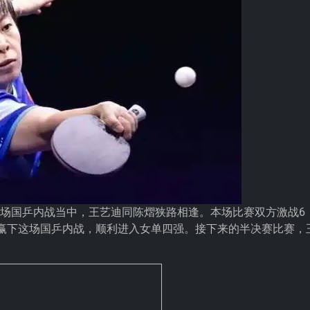
一场国乒内战当中，
王艺迪
同陈熠狭路相逢。本场比赛双方激战6
-3、11-7）赢下这场国乒内战，顺利进入女单四强。接下来的半决赛比赛，