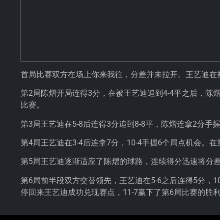
首局比赛双方在场上你来我往，分差并未拉开。王艺迪在被追
第2局陈熠开局连得3分，在被王艺迪追到4-4平之后，陈
比赛。
第3局王艺迪在5-8后连得3分追到8-8平，陈熠连拿2分手
第4局王艺迪在3-4后连拿7分，10-4手握6个局点机会。
第5局王艺迪逐渐适应了陈熠的球路，连续得分迅速将分差
第6局前半段双方交替领先，王艺迪在5-6之后连得5分，
停回来王艺迪成功兑现赛点，11-7赢下了第6局比赛的胜