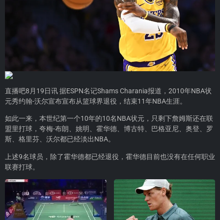
直播吧8月19日讯 据ESPN名记Shams Charania报道，2010年NBA状
元秀约翰-沃尔宣布宣布从篮球界退役，结束11年NBA生涯。
如此一来，本世纪第一个10年的10名NBA状元，只剩下詹姆斯还在联
盟里打球，夸梅-布朗、姚明、霍华德、博古特、巴格亚尼、奥登、罗
斯、格里芬、沃尔都已经淡出NBA。
上述9名球员，除了霍华德都已经退役，霍华德目前也没有在任何职业
联赛打球。