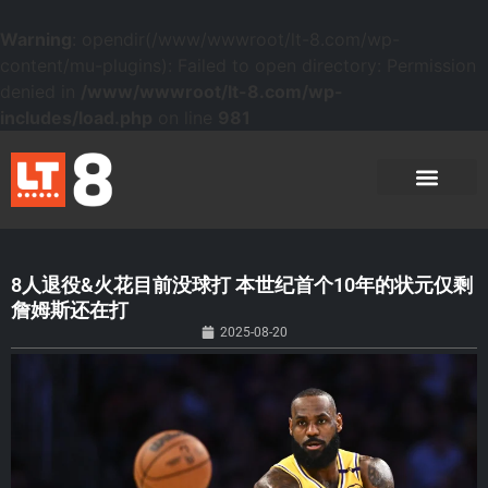
Warning
: opendir(/www/wwwroot/lt-8.com/wp-
content/mu-plugins): Failed to open directory: Permission
denied in
/www/wwwroot/lt-8.com/wp-
includes/load.php
on line
981
8人退役&火花目前没球打 本世纪首个10年的状元仅剩
詹姆斯还在打
2025-08-20