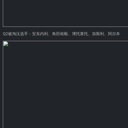
Q2被淘汰选手：安东内利、角田裕毅、博托莱托、加斯利、阿尔本