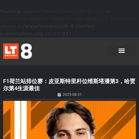
Warning
: opendir(/www/wwwroot/lt-8.com/wp-
content/mu-plugins): Failed to open directory: Permission
denied in
/www/wwwroot/lt-8.com/wp-
includes/load.php
on line
981
F1荷兰站排位赛：皮亚斯特里杆位维斯塔潘第3，哈贾
尔第4生涯最佳
2025-08-31