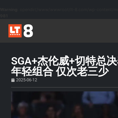
Warning
: opendir(/www/wwwroot/lt-8.com/wp-content/mu-p
981
SGA+杰伦威+切特总
年轻组合 仅次老三少
2025-06-12