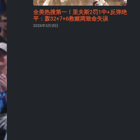
全美热搜第一！里夫斯2罚1中+反弹绝
平：轰32+7+6救赎两致命失误
2026年3月15日