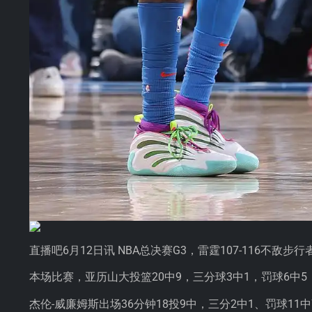
直播吧6月12日讯 NBA总决赛G3，雷霆107-116不敌步行
本场比赛，亚历山大投篮20中9，三分球3中1，罚球6中5
杰伦-威廉姆斯出场36分钟18投9中，三分2中1、罚球11中