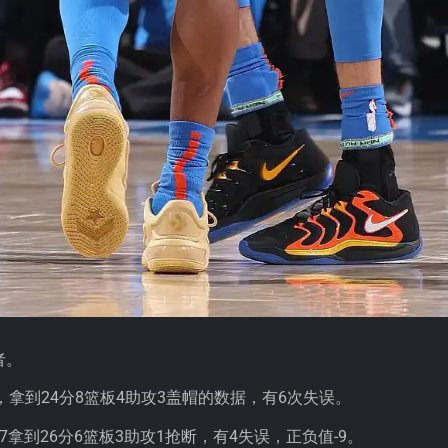
者。
，拿到24分8篮板4助攻3盖帽的数据，有6次失误。
7拿到26分6篮板3助攻1抢断，有4失误，正负值-9。