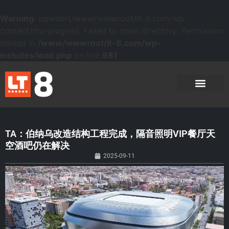
Warning
: opendir(/www/wwwroot/lt-8.com/wp-
content/mu-plugins): Failed to open directory: Permission
denied in
/www/wwwroot/lt-8.com/wp-
includes/load.php
on line
981
TA：伯纳乌改造结构工程完成，隔音照明VIP餐厅天
空酒吧仍在解决
2025-09-11